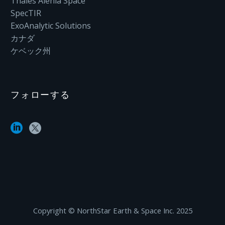
Thales Alenia Space
SpecTIR
ExoAnalytic Solutions
カナダ
ケベック州
フォローする
Copyright ©‎ NorthStar Earth & Space Inc. 2025