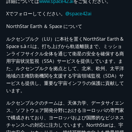
詳細については
www.space42.ai
をご覧ください。
X
で
フォローしてください
。
@space42ai
NorthStar
Earth ＆
Space
について
ルクセンブルク（LU）に本社を置くNorthStar Earth &
Space
s.à r.l
.は、打ち上げから軌道離脱まで、ミッショ
ンライフサイクル全体を通じて衛星の安全を確保する商
用宇宙状況監視（SSA）サービスを提供しています。ま
た、ルクセンブルクを拠点として、北米、欧州、太平洋
地域の主権防衛機関を支援する宇宙領域監視（SDA）サ
ービスも提供し、重要な宇宙インフラの保護に貢献して
います。
ルクセンブルクのチームは、天体力学、データサイエン
ス、ソフトウェア開発分野におけるヨーロッパの専門家
で構成されており、ヨーロッパおよび国際的なビジネス
チャンスへの対応に注力しています。NorthStarは、宇