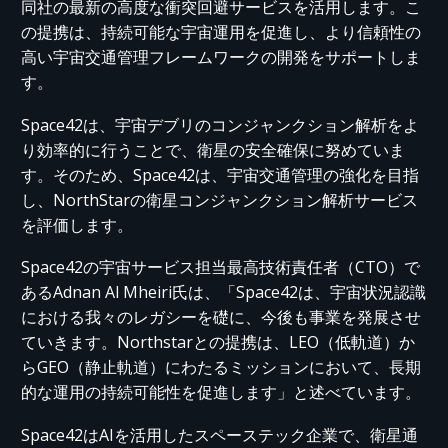
同社の最新の高度な衝突回避サービスを活用します。こ
の提携は、持続可能な宇宙運用を促進し、より信頼性の
高い宇宙交通管理フレームワークの開発をサポートしま
す。
Space42
は、宇宙デブリの
コンジャンクション
解析をよ
り効率的に行うことで、衛星の安全確保に努めて​​いま
す。そのため、
Space42
は、宇宙交通管理の強化を目指
し、
NorthStar
の衛星
コンジャンクション
解析サービス
を評価します。
Space42の宇宙サービス担当最高技術責任者（CTO）で
あるAdnan Al
Mheiri氏は
、「Space42は、宇宙状況認識
における
我々のレガシー
を礎に、今後も事業を発展させ
ていきます。Northstarとの提携は、LEO（低軌道）
か
ら
GEO（静止軌道
）
に
わた
る
ミッションにおいて、長期
的な運用の持続可能性を促進します」と述べています。
Space42はAIを活用した
スペーステック
企業で
、
衛星通