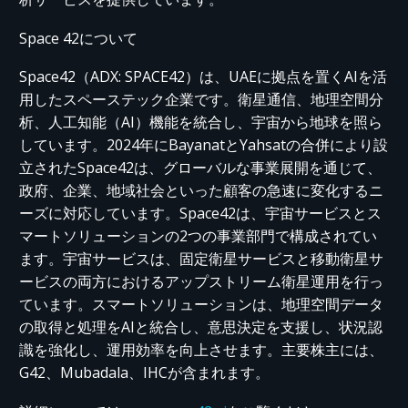
Space 42について
Space42（ADX: SPACE42）は、UAEに拠点を置くAIを活
用した
スペーステック
企業です。衛星通信、地理空間分
析、人工知能（AI）機能を統合し、宇宙から地球を照ら
しています。2024年に
Bayanat
と
Yahsat
の合併により設
立されたSpace42は、グローバルな事業展開を通じて、
政府、企業、地域社会といった顧客の急速に変化するニ
ーズに対応しています。Space42は、宇宙サービスとス
マートソリューションの2つの事業部門で構成されてい
ます。
宇宙サービスは、固定衛星サービスと移動衛星サ
ービスの両方における
アップストリーム
衛星運用
を行っ
て
います。スマートソリューションは、地理空間データ
の取得と処理をAIと統合し、意思決定を支援し、状況認
識を強化し、運用効率を向上させます。主要株主には、
G42、Mubadala、IHCが含まれます。