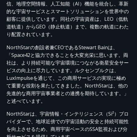
信、地理空間情報、人工知能（AI）機能を統合し、革新
的な宇宙サービスとスマートソリューションを世界中の
顧客に提供しています。同社の宇宙資産は、LEO（低
軌
道軌道
）からGEO（静止軌道）まで、複数の軌道に
わた
り
配置されています。
NorthStarの創設者兼CEOである
Stewart
Bain
は、
「Space42と協力できることを大変光栄に思います。両
社は、より持続可能な宇宙環境につながる衛星安全サー
ビスの
向上
に尽力しています。ルクセンブルクは、
LuxImpulseを通じて、この商用サービスの実現に極め
て重要な役割を果たしてきました。NorthStarは、
他の
先進的な商用宇宙事業者との連携を期待しています。」
と述べています。
NorthStarは、宇宙情報・インテリジェンス（
Si
²
）プロ
バイダーで、地球近傍
での
宇宙活動の安全と持続可能性
を向上させるため、商用宇宙ベースのSSA監視および分
析サービスを提供しています。