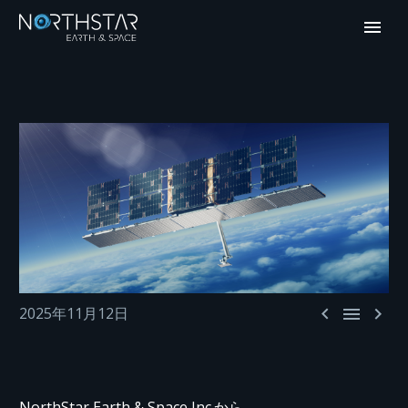



2025年11月12日
NorthStar Earth & Space Inc.から