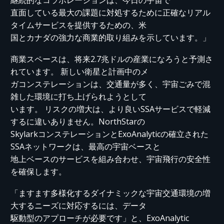
継続的なコラボレーションは、今日の宇宙で
直面している最大の課題に対処するために正確なリアル
タイムサービスを提供するための、米
国とカナダの強力な商業的取り組みを示しています。」
商業スペースは、将来2.7兆ドルの産業になろうと予測さ
れています。 新しい衛星と計画中のメ
ガコンステレーションは、交通量が多く、宇宙ごみで混
雑した環境に打ち上げられようとして
います。 リスクの増大は、より良いSSAサービスで軽減
するに違いありません。NorthStarの
SkylarkコンステレーションとExoAnalyticの確立された
SSAネットワークは、最高の宇宙ベースと
地上ベースのサービスを組み合わせ、宇宙飛行の安全性
を確保します。
「ますます多様化するダイナミックな宇宙交通環境の増
大するニーズに対応するには、データ
駆動型のアプローチが必要です」と、ExoAnalytic