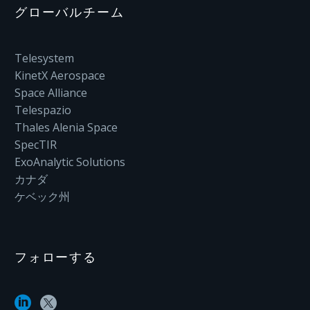
グローバルチーム
Telesystem
KinetX Aerospace
Space Alliance
Telespazio
Thales Alenia Space
SpecTIR
ExoAnalytic Solutions
カナダ
ケベック州
フォローする