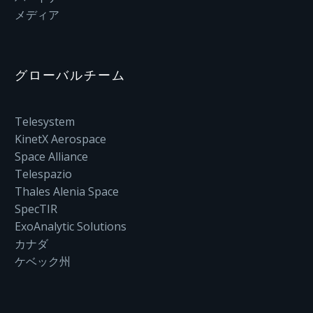
メディア
グローバルチーム
Telesystem
KinetX Aerospace
Space Alliance
Telespazio
Thales Alenia Space
SpecTIR
ExoAnalytic Solutions
カナダ
ケベック州