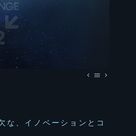



欠な、イノベーションとコ