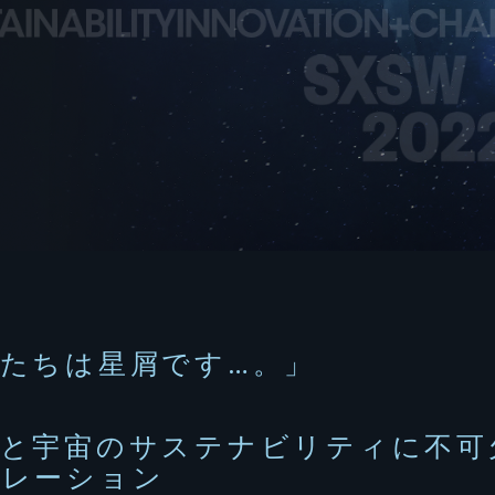
たちは星屑です…。」
球と宇宙のサステナビリティに不可
ボレーション