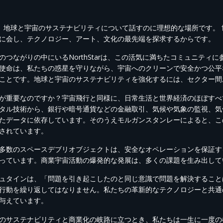
は、地球と宇宙のサステナビリティについて話すのに理想的な場所です。
に会し、テクノロジー、アート、文化の最先端を探求するからです。
のつながりの中にいるNorthStarは、この活気に満ちたコミュニテ
使命は、私たちの惑星を守りながら、宇宙へのクリーンで安全かつ公平
ことです。地球と宇宙のサステナビリティを強化するには、セクター間
が重要なのですか？宇宙飛行と同様に、日常生活と世界経済のほぼすべ
タル技術から、銀行や暗号通貨などの金融取引、気候や気象の監視、気
たデータに依存しています。そのうえモルガンスタンレーによると、この
されています。
多数のスペースデブリオブジェクトは、安全なオペレーションを保証す
っています。商業宇宙活動の爆発的な発展は、多くの課題を生み出して
ュタインは、「問題を引き起こしたのと同じ意識で問題を解決すること
行動を繰り返してはなりません。私たちの革新的なテクノロジーと共通
与えています。
のサステナビリティと商業化の岐路に立つとき、私たちは一生に一度の