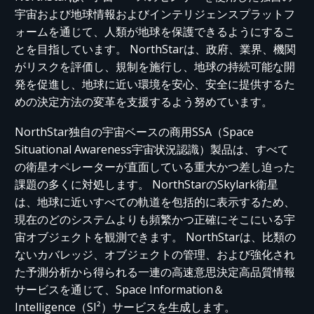
宇宙および地球情報およびインテリジェンスプラットフ
ォームを通じて、人類が地球を保護できるようにするこ
とを目指しています。 NorthStarは、政府、業界、機関
がリスクを評価し、規制を施行し、地球の持続可能な開
発を促進し、地球に近い環境を安心、安全に提供するた
めの決定方法の変革を支援するよう努めています。
NorthStar独自の宇宙ベースの商用SSA（Space
Situational Awareness宇宙状況認識）製品は、すべて
の衛星オペレーターが直面している重大かつ差し迫った
課題の多くに対処します。 NorthStarのSkylark衛星
は、地球に近いすべての軌道を包括的に表示するため、
現在のどのシステムよりも頻繁かつ正確にそこにいる宇
宙オブジェクトを観測できます。 NorthStarは、比類の
ないカバレッジ、オブジェクトの管理、および強化され
た予測分析から得られる一連の高速意思決定高品質情報
サービスを通じて、Space Information＆
Intelligence（SI²）サービスを生成します。