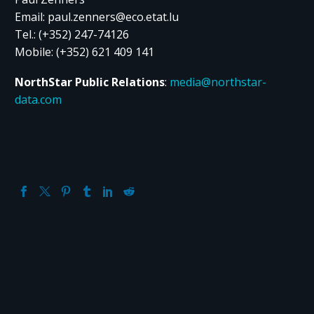
Email: paul.zenners@eco.etat.lu
Tel.: (+352) 247-74126
Mobile: (+352) 621 409 141
NorthStar Public Relations
:
media@northstar-
data.com