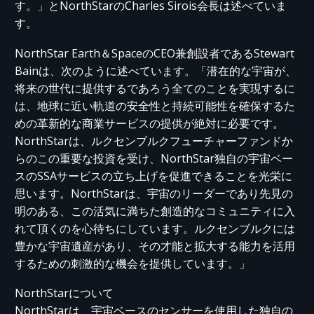
す。」とNorthStarのCharles Sirois会長は述べていま
す。
NorthStar Earth＆SpaceのCEO兼創設者であるStewart
Bainは、次のように述べています。「潜在的な宇宙が、
将来の世代に提供するであろう全てのことを実現するに
は、地球に近い軌道の安全性と持続可能性を確保するた
めの革新的な商業サービスの提供が絶対に必要です。
NorthStarは、ルクセンブルクフューチャーファンドか
らのこの重要な投資を受け、NorthStar独自の宇宙ベー
スのSSAサービスの立ち上げを促進できることを光栄に
思います。NorthStarは、宇宙のリーダーであり先見の
明のある、この活気に満ちた創造的なコミュニティに入
れて頂くのを心待ちにしています。ルクセンブルクには
豊かな宇宙遺産があり、その才能と拡大する能力を活用
するための刺激的な機会を提供しています。」
NorthStarについて
NorthStarは、宇宙ベースのセンサーを使用した独自の