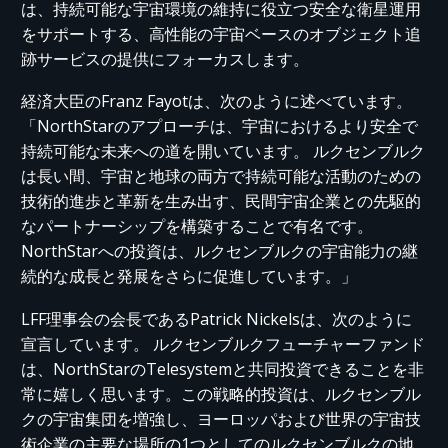
は、持続可能な宇宙環境の維持に役立つ安全な衛星運用
をサポートする、高性能の宇宙ベースのオブジェクト追
跡サービスの提供にフォーカスします。
経済大臣のFranz Fayotは、次のように述べています。
「NorthStarのアプローチは、宇宙におけるより安全で
持続可能な未来への道を開いています。 ルクセンブルク
は長い間、宇宙と地球の両方で持続可能な活動のための
技術的進歩と革新を生み出す、民間宇宙企業との先駆的
なパートナーシップを構築することで有名です。
NorthStarへの投資は、ルクセンブルクの宇宙能力の継
続的な成長と発展をさらに促進しています。」
LFF理事会の会長であるPatrick Nickelsは、次のように
宣言しています。 ルクセンブルクフューチャーファンド
は、NorthStarのTelesystemと共同投資できることを非
常に嬉しく思います。この戦略的投資は、ルクセンブル
クの宇宙集団を増強し、ヨーロッパおよび世界の宇宙技
術企業の主要な場所の1つとしてのルクセンブルクの地