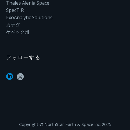
Thales Alenia Space
SpecTIR
ExoAnalytic Solutions
カナダ
ケベック州
フォローする
Copyright ©‎ NorthStar Earth & Space Inc. 2025