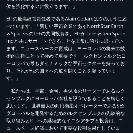
位を強化するのに役立ちます。」
EIFの最高経営責任者であるAlain Godardは次のように述
べています。「新しい宇宙企業であるNorthStar Earth
＆SpaceへのLFFの共同投資を、EIFがTelesystem Space
Inc.と共にサポートできることを非常に誇りに思ってい
ます。ニュースペースの育成は、ヨーロッパの将来の技
術的主権にとって極めて重要です。 ルクセンブルクはヨ
ーロッパで最もダイナミックな宇宙セクターを持ってお
り、それが他の国々への道を開くことを願っていま
す。」
「私たちは、宇宙、金融、再保険のリーダーであるルク
センブルクにヨーロッパ本社を設立できることを嬉しく
思います。 世界最大の商用衛星オペレーターであるSES
グローバルを開発するためのルクセンブルクの先駆的な
取り組みとICTへの継続的なイニシアチブと投資は、ニ
ュースペース経済において重要な役割を果たしていま