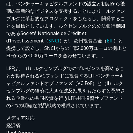
は、ベンチャーキャピタルファンドの設立と初期から後
期の革新的なビジネスを支援することにより、ルクセン
ブルクに革新的なプロジェクトをもたらし、開発するこ
とを目標としています。ルクセンブルクの公法銀行機関
であるSociété Nationale de Crédit et
d’Investissement（
SNCI
）が、欧州投資基金（
EIF
）と
提携して設立し、SNCIからの1億2,000万ユーロの拠出と
EIFからの3,000万ユーロを合わせています。 。
LFFは、（i）ルクセンブルグでのプレゼンスを高めるこ
とが期待されるVCファンドに投資するLFFベンチャーキ
ャピタルファンドオブファンズ（VC FoF）と（ii）ルク
センブルグの経済に大きな波及効果をもたらすと予想さ
れる企業への共同投資を行うLFF共同投資サブファンド
の2つの明確な製品戦略で構成されています。
メディア対応:
経済省
Paul Zenners