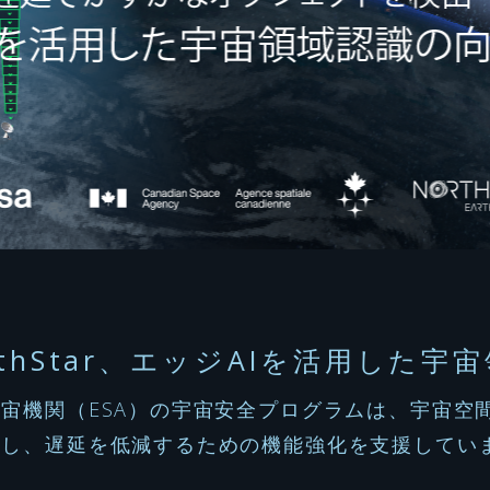
thStar
、エッジ
AI
を活用した宇宙
宇宙機関（
ESA
）の宇宙安全プログラムは、宇宙空
出し、遅延を低減するための機能強化を支援してい