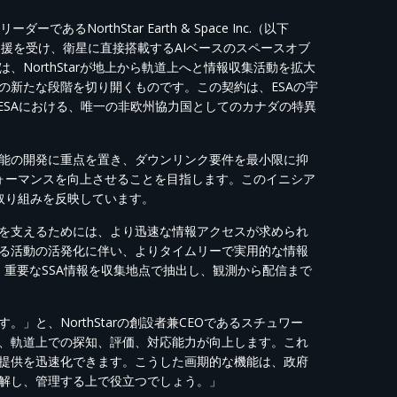
リーダーである
NorthStar Earth & Space Inc.
（以下
支援を受け、衛星に直接搭載する
AI
ベースの
スペースオブ
は、
NorthStar
が地上から軌道上へと情報収集活動を拡大
の新たな段階を切り開くものです。
この契約は
、
ESA
の宇
ESA
における
、
唯一の非欧州協力国としてのカナダの
特異
能の開発に重点を置き、
ダウンリンク要件を最小限に抑
ォーマンス
を
向上
させ
ることを目指します。この
イニシア
取り組みを
反映
しています
。
を支えるためには、より迅速な情報アクセスが求められ
る活動の活発化に伴い、よりタイムリーで実用的な情報
、重要な
SSA
情報を収集地点で抽出し、観測から配信まで
す
。
」と、
NorthStar
の創設者兼
CEO
であるスチュワー
、軌道上での探知、評価、対応能力が向上します。これ
提供を迅速化できます。こうした画期的な機能は、政府
解し、管理する上で役立つでしょう。」