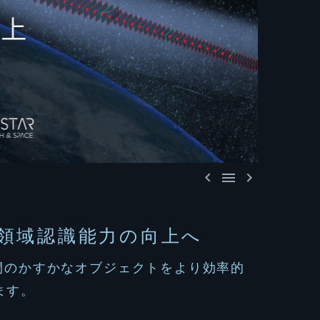



領域認識能力の向上へ
間の
かすか
な
オブジェクト
をより効率的
ます。