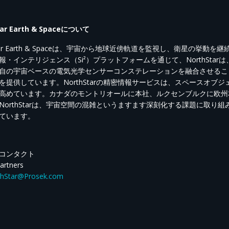
ar Earth & Space
について
r Earth & Space
は、宇宙から地球近傍軌道を監視し、衛星の
挙動
を継
報・インテリジェンス（
Si²
）プラットフォームを通じて、
NorthStar
は
自の宇宙
ベースの
電気光学センサー
コンステレーション
を融合させるこ
を提供しています。
Nor
thStar
の精密情報サービスは、
スペースオブジ
高め
てい
ます。
カナダのモントリオールに本社、ルクセンブルクに欧州
NorthStar
は、宇宙空間の混雑というますます深刻化する課題に取り組
ています。
コンタクト
artners
thStar@Prosek.com