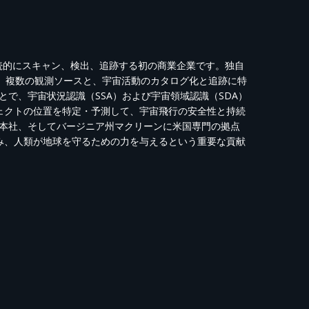
続的にスキャン、検出、追跡する初の商業企業です。独自
、複数の観測ソースと、宇宙活動のカタログ化と追跡に特
とで、宇宙状況認識（
SSA
）および宇宙領域認識（
SDA
）
ェクト
の位置を特定・予測
して
、宇宙飛行の安全性と持続
本社、そしてバージニア州マクリーンに米国専門の拠点
み、人類が地球を守るための力を与えるという重要な貢献