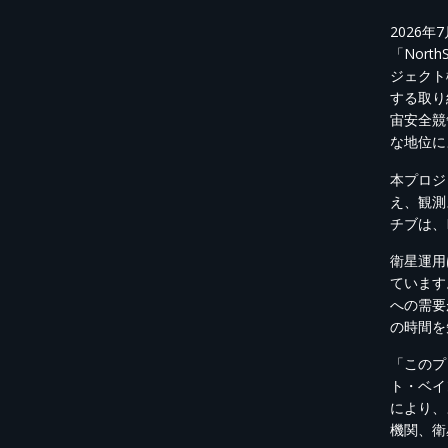
2026
年
7
「
NorthS
ジェクト
する取り
宙安全競
な地位
に
本プロジ
え、観測
チブ
は、
衛星運用
ています
への需要
の時間を
「このプ
ト・ベイ
により、
機関、衛