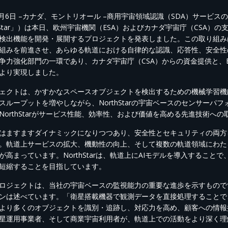
月6
日
–
カナダ、モントリオール
–
商用宇宙領域認識（
SDA
）サービスの
tar
」）は本日、欧州宇宙機関（
ESA
）およびカナダ宇宙庁（
CSA
）の
検出機能を開発・展開するプロジェクトを発表しました。
この取り組み
組みを前進させ、あらゆる軌道における自律的な認識、応答性、安全性
争力強化部門の一環であり、カナダ宇宙庁（
CSA
）からの資金提供と、
より
実現し
ました
。
ェクトは、
かすか
な
スペースオブジェクト
を検出するための機械学習機
スループットを
増やし
ながら、
NorthStar
の宇宙ベースの
センサー
パフ
NorthStar
がサービス性能、効率性、および価値を高める先進技術への
はますますダイナミックになりつつあり、安全性とセキュリティの両方
。
軌道上サービスの拡大、機動性の向上、そして複数の軌道領域にわた
が高まっています。
NorthStar
は、軌道
上
に
AI
モデルを導入することで
短縮することを目指しています。
ロジェクトは、当社の
宇宙ベースの
監視能力
の
重要な進歩を示すもので
ンは述べています。
「衛星搭載機器で観測データを直接処理することで
より多くの
オブジェクト
を識別・追跡し、対応力を高め、顧客への情報
星運用事業者、そして商業宇宙利用者が、軌道上での活動をより深く理