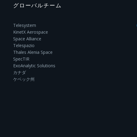
グローバルチーム
Telesystem
KinetX Aerospace
Space Alliance
Telespazio
Thales Alenia Space
SpecTIR
ExoAnalytic Solutions
カナダ
ケベック州