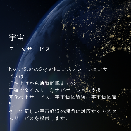
宇宙
データサービス
NorthStarのSkylarkコンステレーションサー
ビスは、
打ち上げから軌道離脱までの
正確でタイムリーなナビゲーション支援、
変化検出サービス、宇宙物体追跡、宇宙物体識
別、
そして新しい宇宙経済の課題に対応するカスタ
ムサービスを提供します。