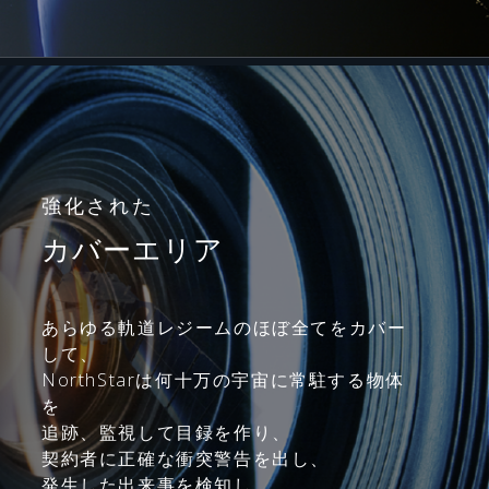
強化された
カバーエリア
あらゆる軌道レジームのほぼ全てをカバー
して、
NorthStarは何十万の宇宙に常駐する物体
を
追跡、監視して目録を作り、
契約者に正確な衝突警告を出し、
発生した出来事を検知し、