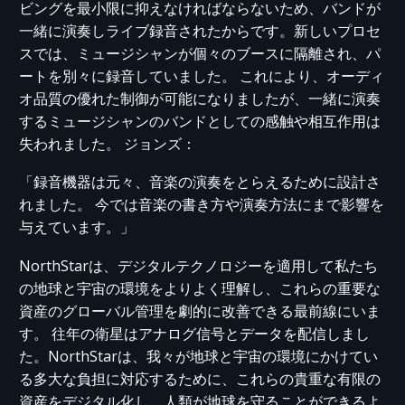
ビングを最小限に抑えなければならないため、バンドが
一緒に演奏しライブ録音されたからです。新しいプロセ
スでは、ミュージシャンが個々のブースに隔離され、パ
ートを別々に録音していました。 これにより、オーディ
オ品質の優れた制御が可能になりましたが、一緒に演奏
するミュージシャンのバンドとしての感触や相互作用は
失われました。 ジョンズ：
「録音機器は元々、音楽の演奏をとらえるために設計さ
れました。 今では音楽の書き方や演奏方法にまで影響を
与えています。」
NorthStarは、デジタルテクノロジーを適用して私たち
の地球と宇宙の環境をよりよく理解し、これらの重要な
資産のグローバル管理を劇的に改善できる最前線にいま
す。 往年の衛星はアナログ信号とデータを配信しまし
た。NorthStarは、我々が地球と宇宙の環境にかけてい
る多大な負担に対応するために、これらの貴重な有限の
資産をデジタル化し、人類が地球を守ることができるよ