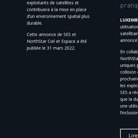
exploitants de satellites et
prati
contribuera à la mise en place
d’un environnement spatial plus
LUXEMB
durable.
utilisati
satellita
Cette annonce de SES et
annoncé 
NorthStar Ciel et Espace a été
publiée le 31 mars 2022.
En collab
NorthStar
uniques p
collision
prochain
les explo
SES a ré
que la du
une utili
l’inclusi
Lire