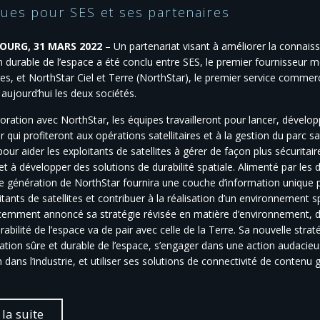
ques pour SES et ses partenaires
OURG, 31 MARS 2022
– Un partenariat visant à améliorer la connaissa
on durable de l’espace a été conclu entre SES, le premier fournisseur
ires, et NorthStar Ciel et Terre (NorthStar), le premier service commerc
aujourd’hui les deux sociétés.
oration avec NorthStar, les équipes travailleront pour lancer, développ
 qui profiteront aux opérations satellitaires et à la gestion du parc sa
our aider les exploitants de satellites à gérer de façon plus sécuritair
 et à développer des solutions de durabilité spatiale. Alimenté par les 
e génération de NorthStar fournira une couche d’information unique 
itants de satellites et contribuer à la réalisation d’un environnement sp
cemment annoncé sa stratégie révisée en matière d’environnement, d
rabilité de l’espace va de pair avec celle de la Terre. Sa nouvelle straté
sation sûre et durable de l’espace, s’engager dans une action audacieus
on dans l’industrie, et utiliser ses solutions de connectivité de conte
 la suite