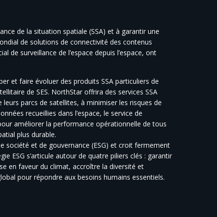
nce de la situation spatiale (SSA) et à garantir une
 mondial de solutions de connectivité des contenus
ial de surveillance de l’espace depuis l’espace, ont
er et faire évoluer des produits SSA particuliers de
tellitaire de SES. NorthStar offrira des services SSA
e leurs parcs de satellites, à minimiser les risques de
données recueillies dans l’espace, le service de
pour améliorer la performance opérationnelle de tous
atial plus durable.
e société et de gouvernance (ESG) et croit fermement
gie ESG s’articule autour de quatre piliers clés : garantir
e en faveur du climat, accroître la diversité et
nu global pour répondre aux besoins humains essentiels.