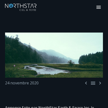



24 novembre 2020
Annonce faite par NorthStar Earth & Space Inc. le