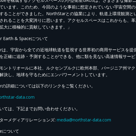
lGlobeを構成するアクセルスペースの小型衛星GRUSは、さまざまな
ています。このため、今回のような事前に想定されていない宇宙空間の
することができました。NorthStarとの協業により、軌道上環境観測
されることを大変誇りに思います。アクセルスペースはこれからも、革
拡大に積極的に貢献していきます。」
ar Earth & Spaceについて
hStarは、宇宙から全ての近地球軌道を監視する世界初の商用サービス
を正確に追跡・予測することができる、他に類を見ない高速情報サービ
モントリオールに本社、ルクセンブルクに欧州本部、バージニア州マク
解決し、地球を守るためにエンパワーメントしています。
hStarの詳細については以下のリンクをご覧ください。
northstar-data.com
いては、下記までお問い合わせください。
ターメディアリレーションズ:
media@northstar-data.com
aceについて