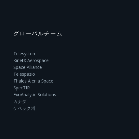
グローバルチーム
Telesystem
KinetX Aerospace
Space Alliance
Telespazio
Thales Alenia Space
SpecTIR
ExoAnalytic Solutions
カナダ
ケベック州