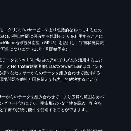
する近地球軌道モニタリングのサービスをより包括的なものにするため
lspaceが宇宙空間に保有する観測センサを利用することに
elGlobe地球観測衛星（GRUS）を活用し、宇宙状況認識
することが可能になります（23年1月開始予定）。
データとNorthStar独自のアルゴリズムを活用すること
thStar創業者兼CEOのStewart Bainはコメント
にある様々なセンサーからのデータを組み合わせて活用する
環境問題を他社と国を超えて協力して解決するという
センサーからのデータを組み合わせて、より広範な範囲をカバ
ングサービスにより、宇宙飛行の安全性を高め、衝突を
と宇宙の持続可能性を促進することができます。