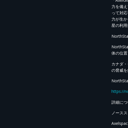
「Axe
力を備え
って対応
力が生か
星の利用
NorthSt
Nort
体の位置
カナダ・
の脅威を
Nort
https://
詳細につ
ノースス
Axelsp