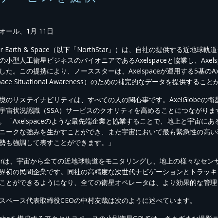
オール、1月 11日
Star Earth & Space（以下「NorthStar」）は、自社の提供
の小型人工衛星ビジネスのパイオニアであるAxelspaceと協業し、Axe
した。この提携により、ノーススターは、Axelspaceが運用する5基のAx
Space Situational Awareness）のための補完的なデータを提供
境のサステイナビリティは、すべての人の関心事です。AxelGlobeの衛星
宙状況認識（SSA）サービスのクオリティを高めることにつながります」とNor
。「Axelspaceのような最先端企業と協業することで、地上と宇宙
ニークな強みを生かすことができ、また宇宙において最も緊急性の高い
勢も強調して表すことができます。」
hStarは、宇宙から全ての近地球軌道をモニタリングし、地上の様々な
界初の民間企業です。同社の高精度な次世代ナビゲーションとトラッキ
ことができるようになり、全ての衛星オペレータは、より効果的な管理
スペース代表取締役CEOの中村友哉は次のように述べています。