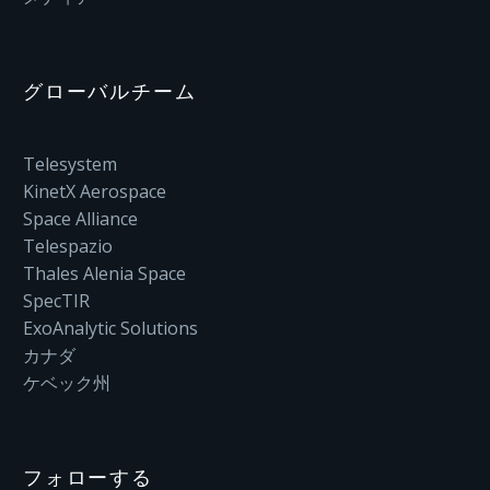
グローバルチーム
Telesystem
KinetX Aerospace
Space Alliance
Telespazio
Thales Alenia Space
SpecTIR
ExoAnalytic Solutions
カナダ
ケベック州
フォローする