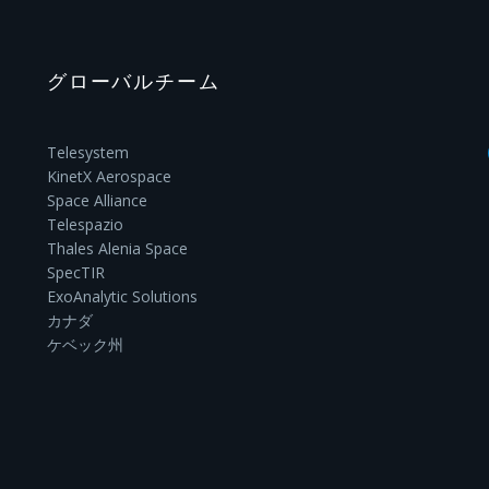
グローバルチーム
Telesystem
KinetX Aerospace
Space Alliance
Telespazio
Thales Alenia Space
SpecTIR
ExoAnalytic Solutions
カナダ
ケベック州