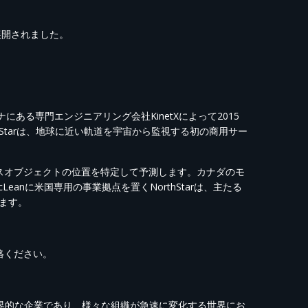
展開されました。
とアリゾナにある専門エンジニアリング会社KinetXによって2015
hStarは、地球に近い軌道を宇宙から監視する初の商用サー
ペースオブジェクトの位置を特定して予測します。カナダのモ
nに米国専用の事業拠点を置くNorthStarは、主たる
ます。
ご連絡ください。
供する世界的な企業であり、様々な組織が急速に変化する世界にお