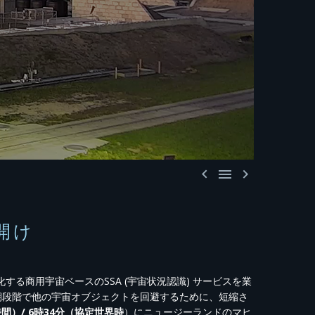



開け
する商用宇宙ベースのSSA (宇宙状況認識) サービスを業
 )は、打ち上げ初期段階で他の宇宙オブジェクトを回避するために、短縮さ
時間）/ 6時34分（協定世界時
）にニュージーランドのマヒ