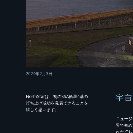
2024年2月3日
宇
NorthStarは、初のSSA衛星4基の
打ち上げ成功を発表できることを
嬉しく思います。
ニュージー
界で初めて
れた打ち