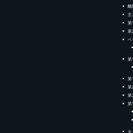
離陸
主
第
第
ペ
第
第
第
第
第
キ