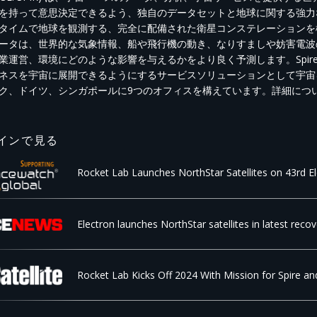
を持って意思決定できるよう、独自のデータセットと地球に関する強力な
タイムで地球を観測する、完全に配備された衛星コンステレーションを構
ータは、世界的な気象情報、船や飛行機の動き、なりすましや妨害電波
業運営、環境にどのような影響を与えるかをより良く予測します。Spi
ネスを宇宙に展開できるようにするサービスソリューションとして宇宙を
ク、ドイツ、シンガポールに9つのオフィスを構えています。詳細につ
インで見る
Rocket Lab Launches NorthStar Satellites on 43rd E
Electron launches NorthStar satellites in latest recov
Rocket Lab Kicks Off 2024 With Mission for Spire an