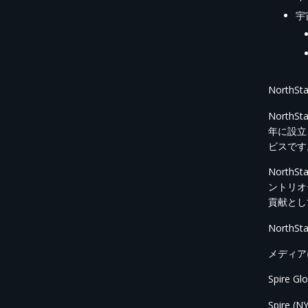
宇
NorthS
North
年に設立
ビスです
Nort
ントリオ
貢献とし
North
メディアに
Spire G
Spir