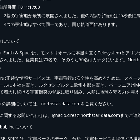
宙船展開 T0+1:17:00
2基の宇宙船が最初に展開されました。他の2基の宇宙船は45秒後に
4つの宇宙船はすべて同一であり、同じ軌道面にあります。
tarについて
Star Earth & Spaceは、モントリオールに本拠を置くTelesystem
されました。従業員は70名で、そのうち50名はカナダにいます。Nort
。
hStarの正確な情報サービスは、宇宙飛行の安全性を高めるために、ス
ールに本社を置き、ルクセンブルクに欧州本部を置き、バージニア州McLea
て増大し続ける宇宙衝突の脅威に取り組み、人類に地球を守る力を与え
Starの詳細については、northstar-data.comをご覧ください。
関するお問い合わせは、ignacio.cires@northstar-data.comまで
lobal, Inc.について
e (NYSE: SPIR) は、宇宙ベースのデータ、分析、宇宙サービスを提