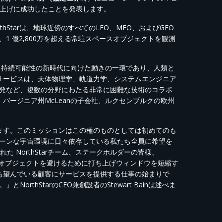
1の打ち上げに成功したことを発表します。
rthStarは、地球近傍のすべてのLEO、MEO、およびGEO
 億2,800万を超える常駐スペースオブジェクトを観測
安全、持続可能性の新時代に向けた動きの一環であり、人類と
独自サービスは、天体物理学、軌道力学、システムエンジニア
発など、複数の分野にわたる非常に困難な技術のコラボ
、バージニア州McLeanの子会社、ルクセンブルクの欧州
思います。このミッションはこの種のものとしては初めてのも
ーンな宇宙環境に日々依存している私たち全員に希望を
 NorthStarチーム、ステークホルダーの皆様、
のスペースオブジェクトを避けるために打ち上げウィンドウを短縮す
、待ち望んでいる顧客にサービスを提供する仕事の始まりで
thStarのCEO兼創設者のStewart Bainは述べま