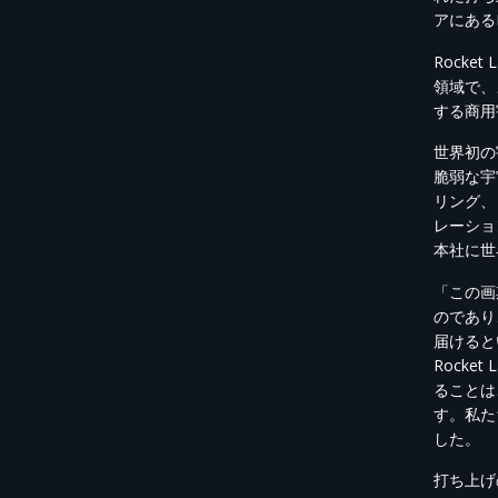
アにあるR
Rocke
領域で、
する商用
世界初の
脆弱な宇
リング、
レーショ
本社に世
「この画
のであり
届けると
Rock
ることは
す。私た
した。
打ち上げ