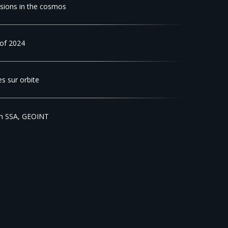
isions in the cosmos
 of 2024
s sur orbite
en SSA, GEOINT