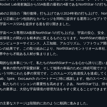
ocket Lab発射施設からSSA衛星の最初の4基であるNorthStar-
t Labの2 回目の「飛行復帰」打ち上げであり2024年初の打ち上げで、No
より正確にかつ包括的なカバレッジを同時に提供する運用コンセプトで、1
宇宙ベースSSAを提供する道を切り開きました。
宇宙ベース専用SSA衛星NorthStar-1の打ち上げは、宇宙の安心、
宙環境との関わりを根本的に変えるものとなります。NorthStarの
コンピューターサイエンス、人工知能、アルゴリズム、ソフトウェア開
ンの結果です。この取り組みにより、NorthStarのモントリオール本社
界中から才能ある人材が集まりました。
期的な出来事について、私たちのNorthStarチームを心から誇りに
、将来の世代の宇宙愛好家、そして地球の幸福のために持続可能でクリ
いう10年にわたる夢の実現です。このスムーズな軌道投入を達成してくれた
et Lab、Spire、ExoLaunch のパートナーに特に感謝します。他
、私たちのミッションの重要性を高めます。さあ、NorthStarでは
ちの業界は、大切な宇宙環境の管理方法を今すぐ変えることができます。」とNor
の主要なステージは段階的に次のように順調に進みました。