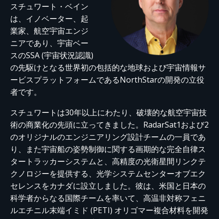
スチュワート・ベイン
は、イノベーター、起
業家、航空宇宙エンジ
ニアであり、宇宙ベー
スのSSA (宇宙状況認識)
の先駆けとなる世界初の包括的な地球および宇宙情報サ
ービスプラットフォームであるNorthStarの開発の立役
者です。
スチュワートは30年以上にわたり、破壊的な航空宇宙技
術の商業化の先頭に立ってきました。RadarSat1および2
のオリジナルのエンジニアリング設計チームの一員であ
り、また宇宙船の姿勢制御に関する画期的な完全自律ス
タートラッカーシステムと、高精度の光衛星間リンクテ
クノロジーを提供する、光学システムセンターオブエク
セレンスをカナダに設立しました。彼は、米国と日本の
科学者からなる国際チームを率いて、高温非対称フェニ
ルエチニル末端イミド (PETI) オリゴマー複合材料を開発