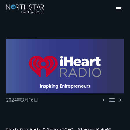



2024年3月16日
NorthStar Earth & SpaceのCEO、Stewart Bainが